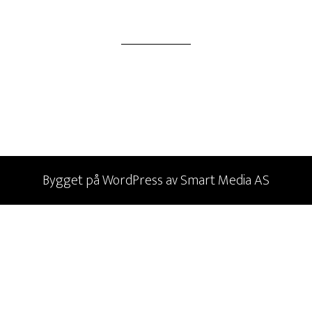
Bygget på
WordPress
av
Smart Media AS