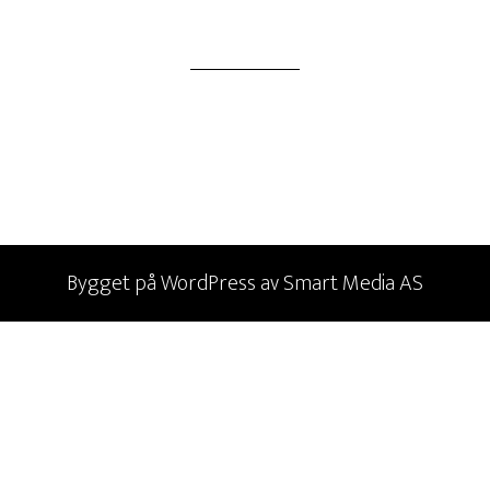
Bygget på
WordPress
av
Smart Media AS