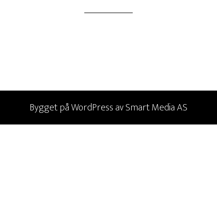
Bygget på
WordPress
av
Smart Media AS