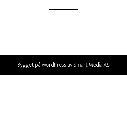
Bygget på
WordPress
av
Smart Media AS