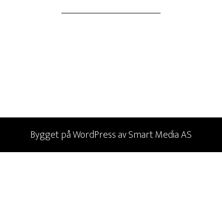
Bygget på
WordPress
av
Smart Media AS