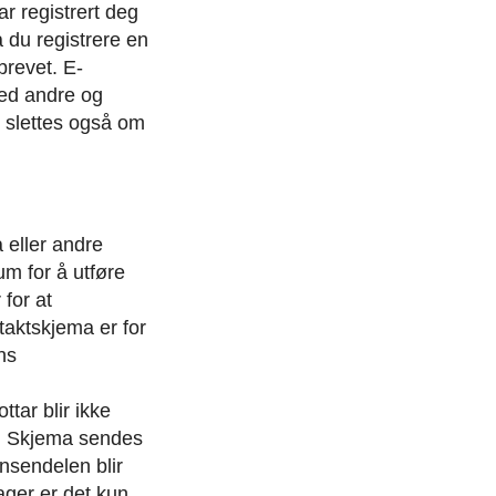
r registrert deg
å du registrere en
brevet. E-
med andre og
 slettes også om
 eller andre
um for å utføre
for at
aktskjema er for
ns
tar blir ikke
.
Skjema sendes
nsendelen blir
ager er det kun