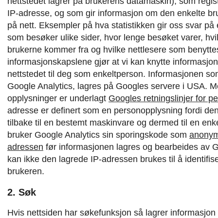
nettstedet lagrer på brukerens datamaskin), som regis
IP-adresse, og som gir informasjon om den enkelte br
på nett. Eksempler på hva statistikken gir oss svar på
som besøker ulike sider, hvor lenge besøket varer, hvi
brukerne kommer fra og hvilke nettlesere som benytte
informasjonskapslene gjør at vi kan knytte informasjo
nettstedet til deg som enkeltperson.
Informasjonen so
Google Analytics, lagres på Googles servere i USA. Mo
opplysninger er underlagt
Googles retningslinjer for p
adresse er definert som en personopplysning fordi de
tilbake til en bestemt maskinvare og dermed til en enk
bruker Google Analytics sin sporingskode som
anonym
adressen
før informasjonen lagres og bearbeides av
kan ikke den lagrede IP-adressen brukes til å identifis
brukeren.
2. Søk
Hvis nettsiden har søkefunksjon så lagrer informasjon