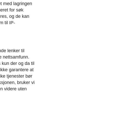
et med lagringen
eret for søk
gres, og de kan
 til IP-
e lenker til
ale nettsamfunn.
kun der og da til
 ikke garantere at
ike tjenester bør
sjonen, bruker vi
n videre uten