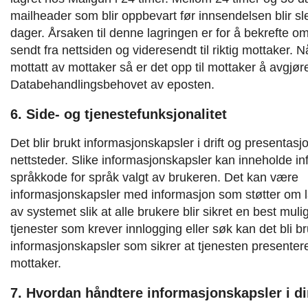
mailheader som blir oppbevart før innsendelsen blir sle
dager. Årsaken til denne lagringen er for å bekrefte om
sendt fra nettsiden og videresendt til riktig mottaker.
Nå
mottatt av mottaker så er det opp til mottaker å avgjør
Databehandlingsbehovet av eposten.
6. Side- og tjenestefunksjonalitet
Det blir brukt informasjonskapsler i drift og presentasj
nettsteder. Slike informasjonskapsler kan inneholde i
språkkode for språk valgt av brukeren. Det kan være
informasjonskapsler med informasjon som støtter om 
av systemet slik at alle brukere blir sikret en best mul
tjenester som krever innlogging eller søk kan det bli br
informasjonskapsler som sikrer at tjenesten presenterer 
mottaker.
7. Hvordan håndtere informasjonskapsler i di