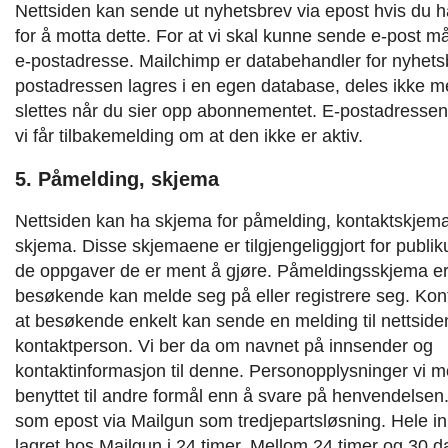
Nettsiden kan sende ut nyhetsbrev via epost hvis du ha
for å motta dette. For at vi skal kunne sende e-post m
e-postadresse. Mailchimp er databehandler for nyhets
postadressen lagres i en egen database, deles ikke 
slettes når du sier opp abonnementet. E-postadressen
vi får tilbakemelding om at den ikke er aktiv.
5. Påmelding, skjema
Nettsiden kan ha skjema for påmelding, kontaktskjema
skjema. Disse skjemaene er tilgjengeliggjort for publik
de oppgaver de er ment å gjøre.
Påmeldingsskjema er 
besøkende kan melde seg på eller registrere seg.
Kont
at besøkende enkelt kan sende en melding til nettside
kontaktperson.
Vi ber da om navnet på innsender og
kontaktinformasjon til denne. Personopplysninger vi mot
benyttet til andre formål enn å svare på henvendelsen
som epost via Mailgun som tredjepartsløsning. Hele in
lagret hos Mailgun i 24 timer. Mellom 24 timer og 30 d