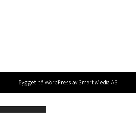
Bygget på
WordPress
av
Smart Media AS