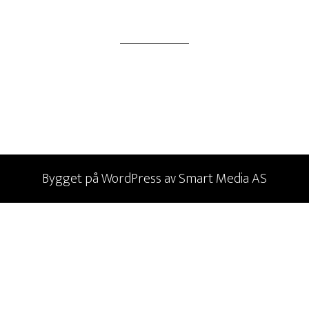
Bygget på
WordPress
av
Smart Media AS