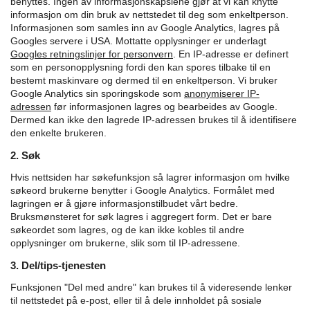
benyttes. Ingen av informasjonskapslene gjør at vi kan knytte
informasjon om din bruk av nettstedet til deg som enkeltperson.
Informasjonen som samles inn av Google Analytics, lagres på
Googles servere i USA. Mottatte opplysninger er underlagt
Googles retningslinjer for personvern
.
En IP-adresse er definert
som en personopplysning fordi den kan spores tilbake til en
bestemt maskinvare og dermed til en enkeltperson. Vi bruker
Google Analytics sin sporingskode som
anonymiserer IP-
adressen
før informasjonen lagres og bearbeides av Google.
Dermed kan ikke den lagrede IP-adressen brukes til å identifisere
den enkelte brukeren.
2. Søk
Hvis nettsiden har søkefunksjon så lagrer informasjon om hvilke
søkeord brukerne benytter i Google Analytics. Formålet med
lagringen er å gjøre informasjonstilbudet vårt bedre.
Bruksmønsteret for søk lagres i aggregert form. Det er bare
søkeordet som lagres, og de kan ikke kobles til andre
opplysninger om brukerne, slik som til IP-adressene.
3. Del/tips-tjenesten
Funksjonen "Del med andre" kan brukes til å videresende lenker
til nettstedet på e-post, eller til å dele innholdet på sosiale