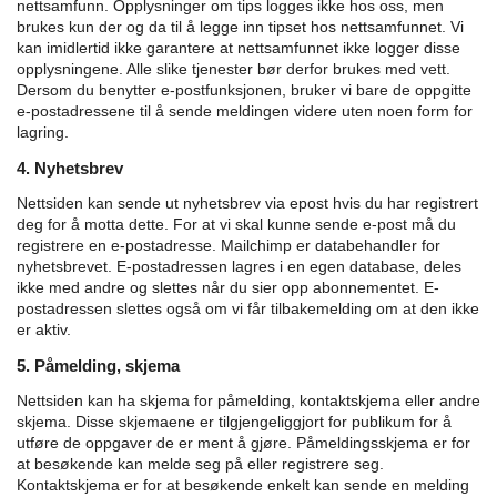
nettsamfunn. Opplysninger om tips logges ikke hos oss, men
brukes kun der og da til å legge inn tipset hos nettsamfunnet. Vi
kan imidlertid ikke garantere at nettsamfunnet ikke logger disse
opplysningene. Alle slike tjenester bør derfor brukes med vett.
Dersom du benytter e-postfunksjonen, bruker vi bare de oppgitte
e-postadressene til å sende meldingen videre uten noen form for
lagring.
4. Nyhetsbrev
Nettsiden kan sende ut nyhetsbrev via epost hvis du har registrert
deg for å motta dette. For at vi skal kunne sende e-post må du
registrere en e-postadresse. Mailchimp er databehandler for
nyhetsbrevet. E-postadressen lagres i en egen database, deles
ikke med andre og slettes når du sier opp abonnementet. E-
postadressen slettes også om vi får tilbakemelding om at den ikke
er aktiv.
5. Påmelding, skjema
Nettsiden kan ha skjema for påmelding, kontaktskjema eller andre
skjema. Disse skjemaene er tilgjengeliggjort for publikum for å
utføre de oppgaver de er ment å gjøre.
Påmeldingsskjema er for
at besøkende kan melde seg på eller registrere seg.
Kontaktskjema er for at besøkende enkelt kan sende en melding