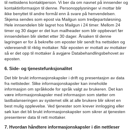
til nettsidens kontaktperson.
Vi ber da om navnet på innsender og
kontaktinformasjon til denne. Personopplysninger vi mottar blir
ikke benyttet til andre formål enn å svare på henvendelsen.
Skjema sendes som epost via Mailgun som tredjepartsløsning.
Hele innsendelen blir lagret hos Mailgun i 24 timer. Mellom 24
timer og 30 dager er det kun mailheader som blir oppbevart før
innsendelsen blir slettet etter 30 dager. Årsaken til denne
lagringen er for å bekrefte om eposter blir sendt fra nettsiden og
videresendt til riktig mottaker.
Når eposten er mottatt av mottaker
så er det opp til mottaker å avgjøre Databehandlingsbehovet av
eposten.
6. Side- og tjenestefunksjonalitet
Det blir brukt informasjonskapsler i drift og presentasjon av data
fra nettsteder. Slike informasjonskapsler kan inneholde
informasjon om språkkode for språk valgt av brukeren. Det kan
være informasjonskapsler med informasjon som støtter om
lastbalanseringen av systemet slik at alle brukere blir sikret en
best mulig opplevelse. Ved tjenester som krever innlogging eller
søk kan det bli brukt informasjonskapsler som sikrer at tjenesten
presenterer data til rett mottaker.
7. Hvordan håndtere informasjonskapsler i din nettleser