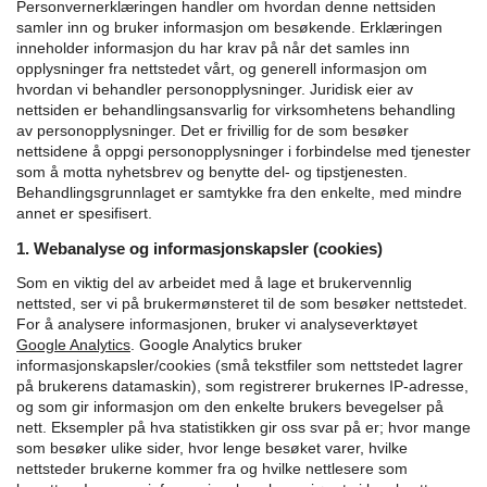
Personvernerklæringen handler om hvordan denne nettsiden
samler inn og bruker informasjon om besøkende. Erklæringen
inneholder informasjon du har krav på når det samles inn
opplysninger fra nettstedet vårt, og generell informasjon om
hvordan vi behandler personopplysninger.
Juridisk eier av
nettsiden er behandlingsansvarlig for virksomhetens behandling
av personopplysninger. Det er frivillig for de som besøker
nettsidene å oppgi personopplysninger i forbindelse med tjenester
som å motta nyhetsbrev og benytte del- og tipstjenesten.
Behandlingsgrunnlaget er samtykke fra den enkelte, med mindre
annet er spesifisert.
1. Webanalyse og informasjonskapsler (cookies)
Som en viktig del av arbeidet med å lage et brukervennlig
nettsted, ser vi på brukermønsteret til de som besøker nettstedet.
For å analysere informasjonen, bruker vi analyseverktøyet
Google Analytics
.
Google Analytics bruker
informasjonskapsler/cookies (små tekstfiler som nettstedet lagrer
på brukerens datamaskin), som registrerer brukernes IP-adresse,
og som gir informasjon om den enkelte brukers bevegelser på
nett. Eksempler på hva statistikken gir oss svar på er; hvor mange
som besøker ulike sider, hvor lenge besøket varer, hvilke
nettsteder brukerne kommer fra og hvilke nettlesere som