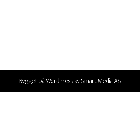
Bygget på
WordPress
av
Smart Media AS